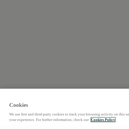
Cookies
We use first and third-party cookies to track your browsing activity on this w
your experience. For further information, check our
Cookies Policy