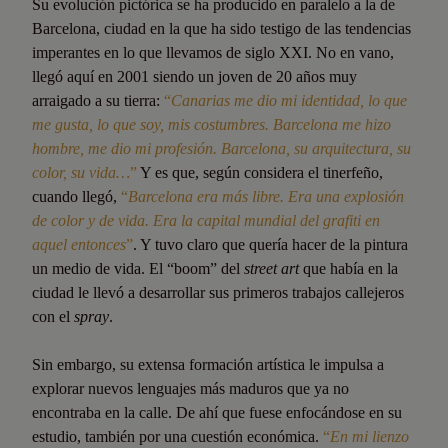
Su evolución pictórica se ha producido en paralelo a la de
Barcelona, ciudad en la que ha sido testigo de las tendencias
imperantes en lo que llevamos de siglo XXI. No en vano,
llegó aquí en 2001 siendo un joven de 20 años muy
arraigado a su tierra:
“
Canarias me dio mi identidad, lo que
me gusta, lo que soy, mis costumbres. Barcelona me hizo
hombre, me dio mi profesión. Barcelona, su arquitectura, su
color, su vida…
”
Y es que, según considera el tinerfeño,
cuando llegó,
“
Barcelona era más libre. Era una explosión
de color y de vida. Era la capital mundial del grafiti en
aquel entonces
”
. Y tuvo claro que quería hacer de la pintura
un medio de vida. El “boom” del
street art
que había en la
ciudad le llevó a desarrollar sus primeros trabajos callejeros
con el
spray
.
Sin embargo, su extensa formación artística le impulsa a
explorar nuevos lenguajes más maduros que ya no
encontraba en la calle. De ahí que fuese enfocándose en su
estudio, también por una cuestión económica.
“
En mi lienzo