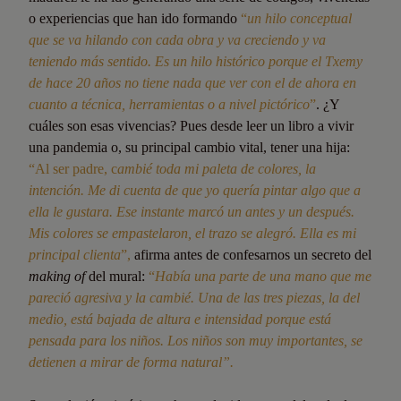
o experiencias que han ido formando
“
un hilo conceptual
que se va hilando con cada obra y va creciendo y va
teniendo más sentido. Es un hilo histórico porque el Txemy
de hace 20 años no tiene nada que ver con el de ahora en
cuanto a técnica, herramientas o a nivel pictórico
”
. ¿Y
cuáles son esas vivencias? Pues desde leer un libro a vivir
una pandemia o, su principal cambio vital, tener una hija:
“Al ser padre, c
ambié toda mi paleta de colores, la
intención. Me di cuenta de que yo quería pintar algo que a
ella le gustara. Ese instante marcó un antes y un después.
Mis colores se empastelaron, el trazo se alegró. Ella es mi
principal clienta
”,
afirma antes de confesarnos un secreto del
making of
del mural:
“
Había una parte de una mano que me
pareció agresiva y la cambié. Una de las tres piezas, la del
medio, está bajada de altura e intensidad porque está
pensada para los niños. Los niños son muy importantes, se
detienen a mirar de forma natural”.