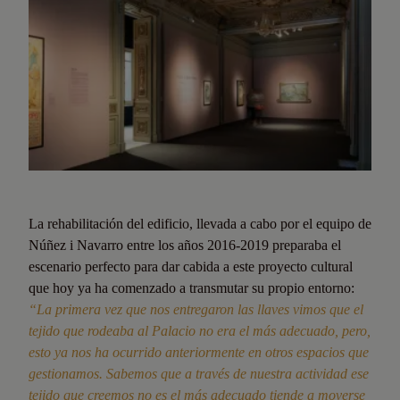
La rehabilitación del edificio, llevada a cabo por el equipo de
Núñez i Navarro entre los años 2016-2019 preparaba el
escenario perfecto para dar cabida a este proyecto cultural
que hoy ya ha comenzado a transmutar su propio entorno:
“La primera vez que nos entregaron las llaves vimos que el
tejido que rodeaba al Palacio no era el más adecuado, pero,
esto ya nos ha ocurrido anteriormente en otros espacios que
gestionamos. Sabemos que a través de nuestra actividad ese
tejido que creemos no es el más adecuado tiende a moverse