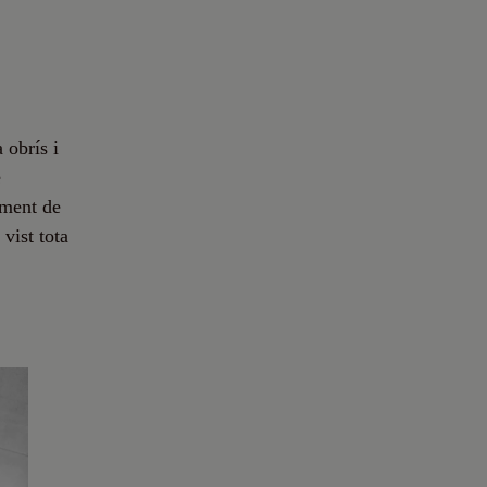
 obrís i
e
timent de
vist tota