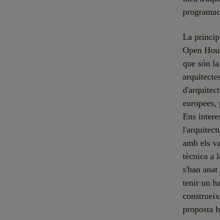
programac
La princip
Open House
que són la
arquitecte
d'arquitec
europees, 
Ens intere
l'arquitect
amb els va
tècnica a 
s'han anat
tenir un h
construeix
proposta b