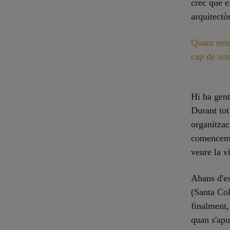
crec que e
arquitectò
Quant temp
cap de se
Hi ha gent 
Durant tot
organitzac
comencem a 
veure la vi
Abans d'es
(Santa Col
finalment,
quan s'apun