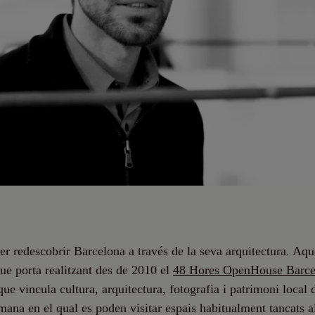
er redescobrir Barcelona a través de la seva arquitectura. Aqu
ue porta realitzant des de 2010 el
48 Hores OpenHouse Barce
 que vincula cultura, arquitectura, fotografia i patrimoni local
mana en el qual es poden visitar espais habitualment tancats a