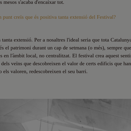
s mesos s'acaba d'encaixar tot.
n punt creïs que és positiva tanta extensió del Festival?
tanta extensió. Per a nosaltres l'ideal seria que tota Catalunya
és el patrimoni durant un cap de setmana (o més), sempre qu
s en l'àmbit local, no centralitzat. El festival crea aquest sen
 dels veïns que descobreixen el valor de certs edificis que han 
no els valoren, redescobreixen el seu barri.