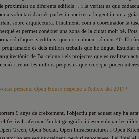
de proximitat de diferents edificis… i la veritat és que cadascu
om a voluntari d'accés parles i coneixes a la gent i com a guia 
arlant sobre arquitectura. Finalment, com a coordinador la tas
 perquè et permet conèixer una zona de la ciutat molt bé. Pots
formació d'aquests edificis, que normalment són uns 40. El càr
e programació és dels millors treballs que he tingut. Estudiar e
arquitectònic de Barcelona i els projectes que es realitzen act
lecció i treure les millors propostes que crec que poden interes
etats presenta Open House respecte a l'edició del 2017?
rtem 9 anys de creixement, l'objectiu per aquest any ha esta
 el festival: afermar l'àmbit geogràfic i desenvolupar les difer
Open Green, Open Social, Open Infraestructures i Open Kitch
est any no era seguir creixent, però si renovar-se, i al final el