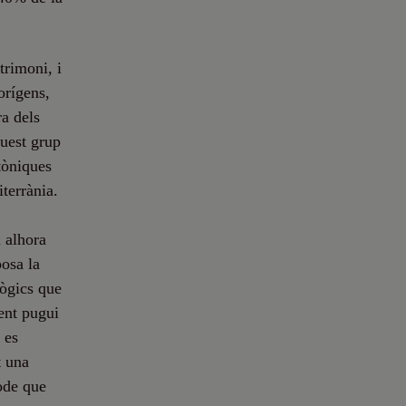
trimoni, i
orígens,
ra dels
quest grup
tòniques
terrània.
i alhora
osa la
lògics que
gent pugui
 es
t una
íode que