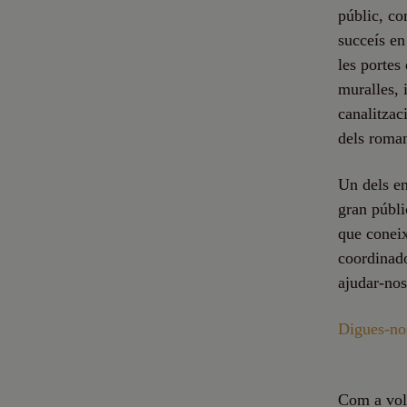
públic, co
succeís en
les portes
muralles, 
canalitzac
dels roma
Un dels en
gran públi
que coneix
coordinado
ajudar-nos
Digues-nos
Com a volun