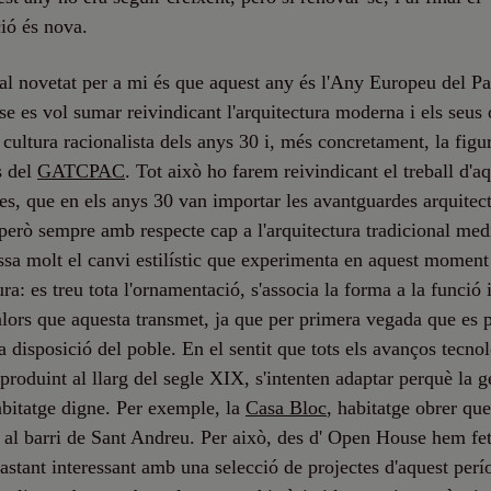
ió és nova.
al novetat per a mi és que aquest any és l'Any Europeu del Pa
 es vol sumar reivindicant l'arquitectura moderna i els seus 
 cultura racionalista dels anys 30 i, més concretament, la figu
s del
GATCPAC
. Tot això ho farem reivindicant el treball d'a
tes, que en els anys 30 van importar les avantguardes arquitec
però sempre amb respecte cap a l'arquitectura tradicional medi
ssa molt el canvi estilístic que experimenta en aquest moment
ura: es treu tota l'ornamentació, s'associa la forma a la funció 
lors que aquesta transmet, ja que per primera vegada que es p
la disposició del poble. En el sentit que tots els avanços tecno
 produint al llarg del segle XIX, s'intenten adaptar perquè la 
abitatge digne. Per exemple, la
Casa Bloc
, habitatge obrer que
 al barri de Sant Andreu. Per això, des d' Open House hem fe
astant interessant amb una selecció de projectes d'aquest per