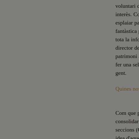
voluntari 
interès. C
esplaiar p
fantàstica
tota la in
director d
patrimoni 
fer una se
gent.
Quines nov
Com que po
consolidar
seccions (
idea d'aqu