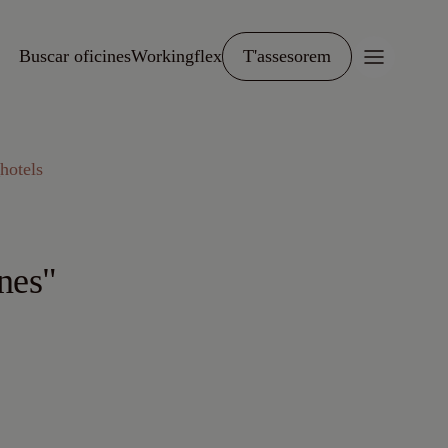
Buscar oficines
Workingflex
T'assesorem
hotels
ones"