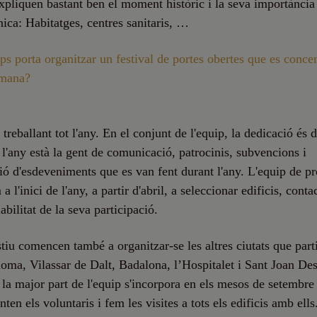
xpliquen bastant ben el moment històric i la seva importància
nica: Habitatges, centres sanitaris, …
s porta organitzar un festival de portes obertes que es conce
tmana?
treballant tot l'any. En el conjunt de l'equip, la dedicació és d
 l'any està la gent de comunicació, patrocinis, subvencions i
ió d'esdeveniments que es van fent durant l'any. L'equip de 
l'inici de l'any, a partir d'abril, a seleccionar edificis, contac
abilitat de la seva participació.
tiu comencen també a organitzar-se les altres ciutats que part
oma, Vilassar de Dalt, Badalona, l’Hospitalet i Sant Joan Des
 la major part de l'equip s'incorpora en els mesos de setembre 
ten els voluntaris i fem les visites a tots els edificis amb ells