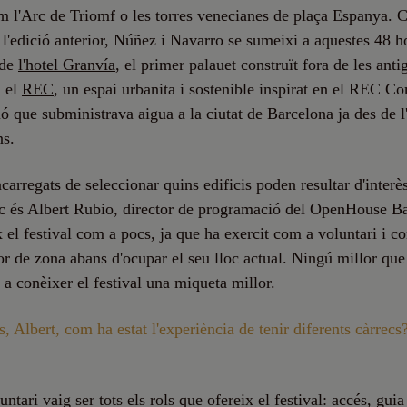
m l'Arc de Triomf o les torres venecianes de plaça Espanya. 
 l'edició anterior, Núñez i Navarro se sumeixi a aquestes 48 h
 de
l'hotel Granvía
, el primer palauet construït fora de les anti
i el
REC
, un espai urbanita i sostenible inspirat en el REC Co
ió que subministrava aigua a la ciutat de Barcelona ja des de l
ns.
carregats de seleccionar quins edificis poden resultar d'interès
c és Albert Rubio, director de programació del OpenHouse Ba
 el festival com a pocs, ja que ha exercit com a voluntari i c
r de zona abans d'ocupar el seu lloc actual. Ningú millor que 
 a conèixer el festival una miqueta millor.
, Albert, com ha estat l'experiència de tenir diferents càrrecs
tari vaig ser tots els rols que ofereix el festival: accés, guia