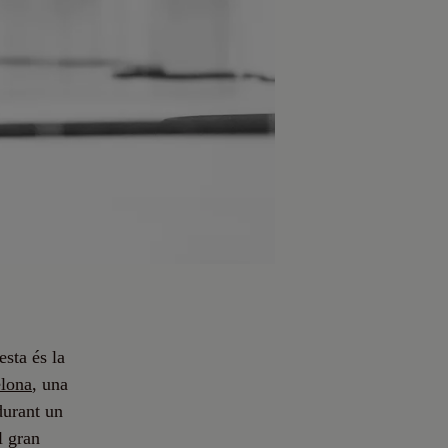
esta és la
lona
, una
 durant un
l gran