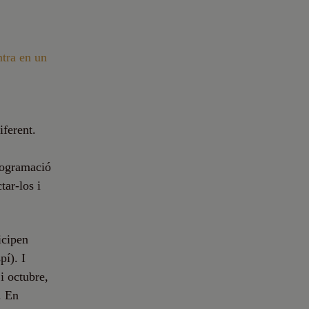
ntra en un
iferent.
programació
tar-los i
icipen
pí). I
i octubre,
. En