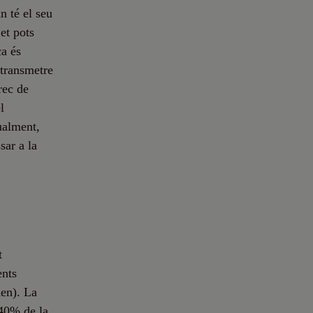
n té el seu
et pots
ca és
 transmetre
rec de
l
ualment,
sar a la
t
ents
en). La
 40% de la