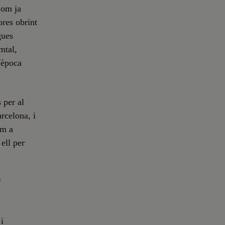
Com ja
ores obrint
gues
mtal,
'època
 per al
rcelona, i
om a
ell per
?
 i